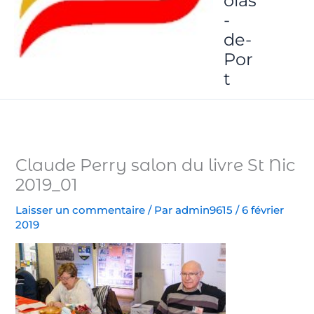
olas
-
de-
Por
t
Claude Perry salon du livre St Nic
2019_01
Laisser un commentaire
/ Par
admin9615
/
6 février
2019