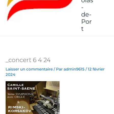
olas
-
de-
Por
t
_concert 6 4 24
Laisser un commentaire
/ Par
admin9615
/
12 février
2024