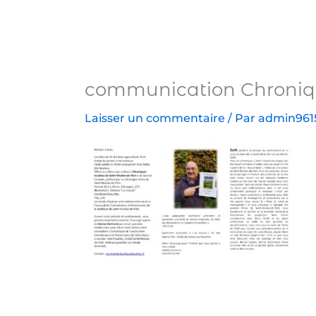
Aller
au
contenu
communication Chronique
Laisser un commentaire
/ Par
admin961