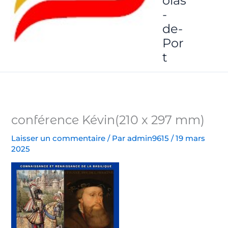
olas
-
de-
Por
t
conférence Kévin(210 x 297 mm)
Laisser un commentaire
/ Par
admin9615
/
19 mars
2025